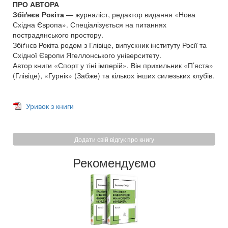
ПРО АВТОРА
Збіґнєв Рокіта
— журналіст, редактор видання «Нова
Східна Європа». Спеціалізується на питаннях
пострадянського простору.
Збіґнєв Рокіта родом з Глівіце, випускник інституту Росії та
Східної Європи Ягеллонського університету.
Автор книги «Спорт у тіні імперій». Він прихильник «П’яста»
(Глівіце), «Гурнік» (Забже) та кількох інших силезьких клубів.
Уривок з книги
Додати свій відгук про книгу
Рекомендуємо