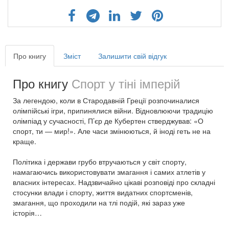
Про книгу
Зміст
Залишити свій відгук
Про книгу
Спорт у тіні імперій
За легендою, коли в Стародавній Греції розпочиналися
олімпійські ігри, припинялися війни. Відновлюючи традицію
олімпіад у сучасності, П’єр де Кубертен стверджував: «О
спорт, ти — мир!». Але часи змінюються, й іноді геть не на
краще.
Політика і держави грубо втручаються у світ спорту,
намагаючись використовувати змагання і самих атлетів у
власних інтересах. Надзвичайно цікаві розповіді про складні
стосунки влади і спорту, життя видатних спортсменів,
змагання, що проходили на тлі подій, які зараз уже
історія…