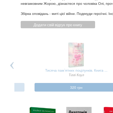
невгамовним Жорою, дізнаєтеся про чоловіка Олі, прочи
Збірка оповідань - миті цієї війни. Подекуди героїчні. Іно
Додати свій відгук про книгу
бів п ...
Тисяча пам’ятних поцілунків. Книга ...
Тіллі Коул
320 грн