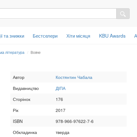
ії та знижки
Бестселери
Хіти місяця
KBU Awards
А
ька література
Вовче
Автор
Костянтин Чабала
Видавництво
ДІПА
Сторінок
176
Рік
2017
ISBN
978-966-97622-7-6
Обкладинка
тверда