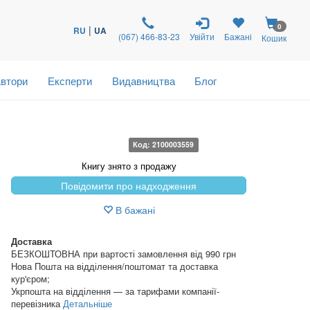
0
|
RU
UA
(067) 466-83-23
Увійти
Бажані
Кошик
втори
Експерти
Видавництва
Блог
Код: 2100003559
Книгу знято з продажу
Повідомити про надходження
В бажані
Доставка
БЕЗКОШТОВНА при вартості замовлення від 990 грн
Нова Пошта на відділення/поштомат та доставка
кур'єром;
Укрпошта на відділення — за тарифами компанії-
перевізника
Детальніше