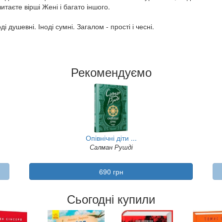
таєте вірші Жені і багато іншого.
ді душевні. Іноді сумні. Загалом - прості і чесні.
Рекомендуємо
Опівнічні діти ...
Салман Рушді
690 грн
Сьогодні купили