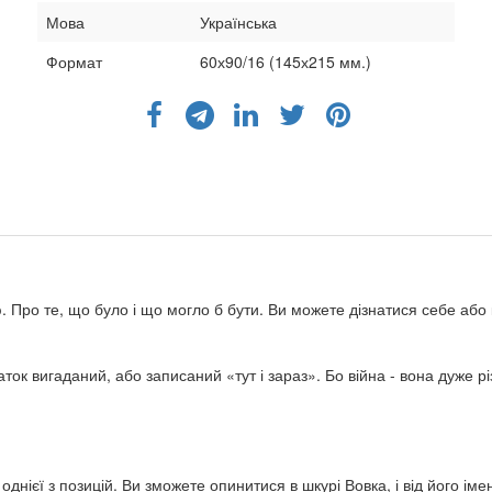
Мова
Українська
Формат
60х90/16 (145х215 мм.)
ою. Про те, що було і що могло б бути. Ви можете дізнатися себе або 
ток вигаданий, або записаний «тут і зараз». Бо війна - вона дуже р
я однієї з позицій. Ви зможете опинитися в шкурі Вовка, і від його і