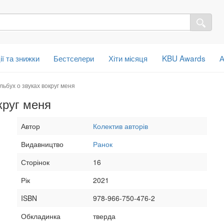
ії та знижки
Бестселери
Хіти місяця
KBU Awards
А
ьбух о звуках вокруг меня
круг меня
Автор
Колектив авторів
Видавництво
Ранок
Сторінок
16
Рік
2021
ISBN
978-966-750-476-2
Обкладинка
тверда