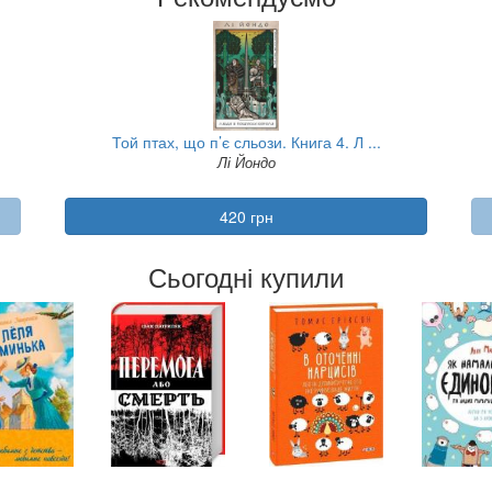
Доки я тебе не знайду ...
Джон Ірвінг
720 грн
Сьогодні купили