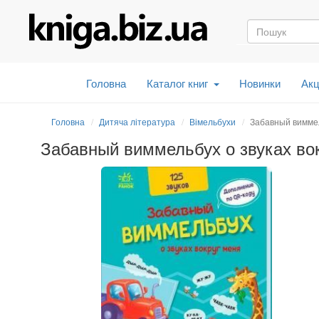
Головна
Каталог книг
Новинки
Акц
Головна
Дитяча література
Вімельбухи
Забавный виммел
Забавный виммельбух о звуках во