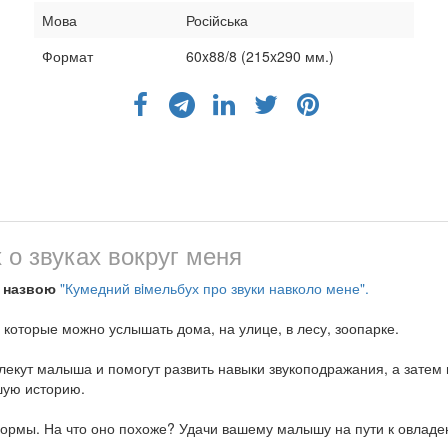
Мова
Російська
Формат
60x88/8 (215x290 мм.)
о звуках вокруг меня
д назвою
"Кумедний вiмельбух про звуки навколо мене".
 которые можно услышать дома, на улице, в лесу, зоопарке.
лекут малыша и помогут развить навыки звукоподражания, а затем
ьшую историю.
формы. На что оно похоже? Удачи вашему малышу на пути к овладе