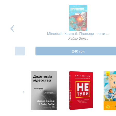
 поки ...
Той птах, що п’є сльози. Книга 4. Л ...
Лі Йондо
420 грн