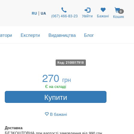
0
|
RU
UA
(067) 466-83-23
Увійти
Бажані
Кошик
втори
Експерти
Видавництва
Блог
Код: 2100017918
270
грн
Є на складі
Купити
В бажані
Доставка
БЕЗКОШТОВНА при вартості замовлення від 990 грн