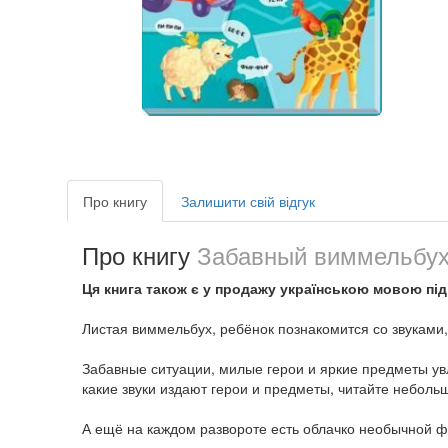
Про книгу
Залишити свій відгук
Про книгу
Забавный виммельбух 
Ця книга також є у продажу українською мовою пі
Листая виммельбух, ребёнок познакомится со звуками,
Забавные ситуации, милые герои и яркие предметы ув
какие звуки издают герои и предметы, читайте небол
А ещё на каждом развороте есть облачко необычной 