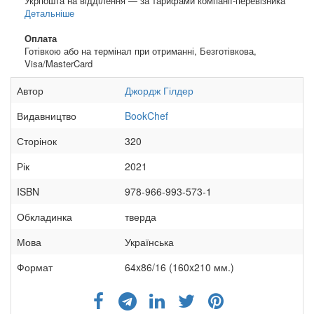
Укрпошта на відділення — за тарифами компанії-перевізника
Детальніше
Оплата
Готівкою або на термінал при отриманні, Безготівкова,
Visa/MasterCard
Автор
Джордж Гілдер
Видавництво
BookChef
Сторінок
320
Рік
2021
ISBN
978-966-993-573-1
Обкладинка
тверда
Мова
Українська
Формат
64x86/16 (160x210 мм.)