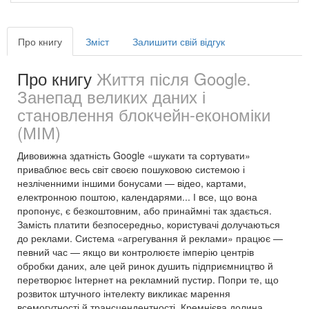
Про книгу
Зміст
Залишити свій відгук
Про книгу
Життя після Google.
Занепад великих даних і
становлення блокчейн-економіки
(МІМ)
Дивовижна здатність Google «шукати та сортувати»
приваблює весь світ своєю пошуковою системою і
незліченними іншими бонусами — відео, картами,
електронною поштою, календарями... І все, що вона
пропонує, є безкоштовним, або принаймні так здається.
Замість платити безпосередньо, користувачі долучаються
до реклами. Система «агрегування й реклами» працює —
певний час — якщо ви контролюєте імперію центрів
обробки даних, але цей ринок душить підприємництво й
перетворює Інтернет на рекламний пустир. Попри те, що
розвиток штучного інтелекту викликає марення
всемогутності й трансцендентності, Кремнієва долина