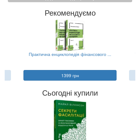
Рекомендуємо
..
Практична енциклопедія фінансового ...
Та
1399 грн
Сьогодні купили