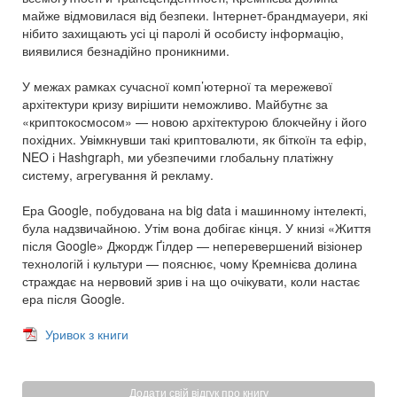
майже відмовилася від безпеки. Інтернет-брандмауери, які
нібито захищають усі ці паролі й особисту інформацію,
виявилися безнадійно проникними.
У межах рамках сучасної комп’ютерної та мережевої
архітектури кризу вирішити неможливо. Майбутнє за
«криптокосмосом» — новою архітектурою блокчейну і його
похідних. Увімкнувши такі криптовалюти, як біткоїн та ефір,
NEO і Hashgraph, ми убезпечими глобальну платіжну
систему, агрегування й рекламу.
Ера Google, побудована на big data і машинному інтелекті,
була надзвичайною. Утім вона добігає кінця. У книзі «Життя
після Google» Джордж Ґілдер — неперевершений візіонер
технологій і культури — пояснює, чому Кремнієва долина
страждає на нервовий зрив і на що очікувати, коли настає
ера після Google.
Уривок з книги
Додати свій відгук про книгу