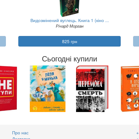
Видозмінений вуглець. Книга 1 (кіно ...
Річард Морган
825 грн
Сьогодні купили
Про нас
+
Доставка
+