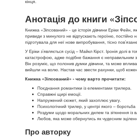
кінця.
Анотація до книги «Зіп
Книжка «Зіпсований» - це історія дівчини Еріки Фейн, як
привиди з минулого не відпускають героїню, постійно 
підготувала для неї нове випробування, тісно пов’язан
У Еріки з’являється сусід – Майкл Кірст. Іронія долі в
катастрофою, адже подібне бажання є неправильним з м
Він розуміє, що полонив думки дівчини, та може вплива
вийшли на волю. Настав час звести рахунки, щоб коже
Книжка «Зіпсований» - чому варто прочитати:
Поєднання романтики із елементами трилера.
Справжні щирі емоції.
Напружений сюжет, який захоплює увагу.
Психологічний трилер, у центрі якого – боротьба
Роздуми щодо моральних дилем та зіткнення із 
Любов, яка може обернутись як чудесним зціленн
Про авторку