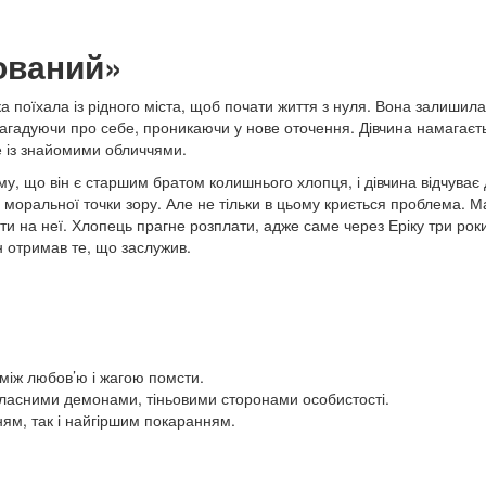
сований»
а поїхала із рідного міста, щоб почати життя з нуля. Вона залишила 
нагадуючи про себе, проникаючи у нове оточення. Дівчина намагаєт
е із знайомими обличчями.
 тому, що він є старшим братом колишнього хлопця, і дівчина відчува
оральної точки зору. Але не тільки в цьому криється проблема. Ма
ти на неї. Хлопець прагне розплати, адже саме через Еріку три роки
н отримав те, що заслужив.
 між любов’ю і жагою помсти.
власними демонами, тіньовими сторонами особистості.
ям, так і найгіршим покаранням.