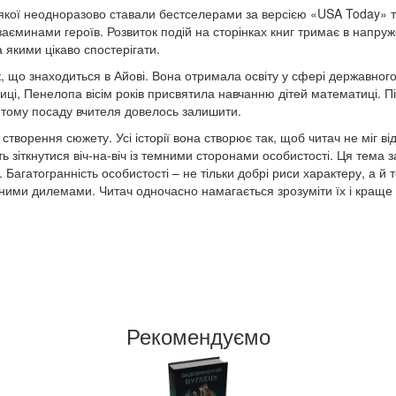
кої неодноразово ставали бестселерами за версією «USA Today» т
аєминами героїв. Розвиток подій на сторінках книг тримає в напруж
 якими цікаво спостерігати.
к, що знаходиться в Айові. Вона отримала освіту у сфері державног
иці, Пенелопа вісім років присвятила навчанню дітей математиці. П
 тому посаду вчителя довелось залишити.
створення сюжету. Усі історії вона створює так, щоб читач не міг ві
ть зіткнутися віч-на-віч із темними сторонами особистості. Ця тема
е. Багатогранність особистості – не тільки добрі риси характеру, а й
ьними дилемами. Читач одночасно намагається зрозуміти їх і краще 
Рекомендуємо