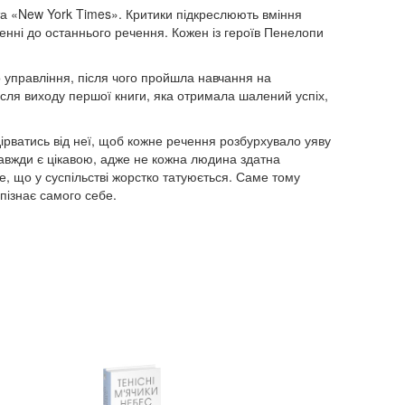
а «New York Times». Критики підкреслюють вміння
енні до останнього речення. Кожен із героїв Пенелопи
о управління, після чого пройшла навчання на
ісля виходу першої книги, яка отримала шалений успіх,
дірватись від неї, щоб кожне речення розбурхувало уяву
 завжди є цікавою, адже не кожна людина здатна
 те, що у суспільстві жорстко татуюється. Саме тому
пізнає самого себе.