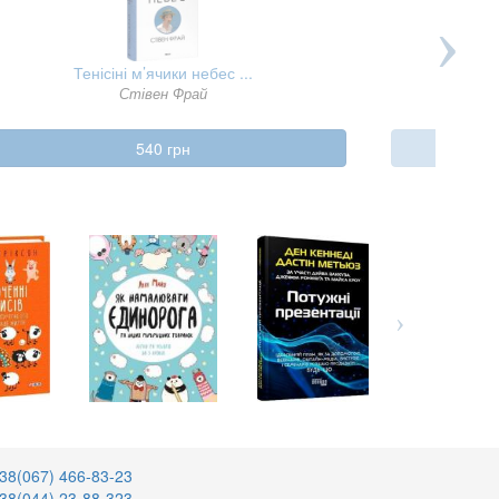
Тенісіні м’ячики небес ...
Стівен Фрай
540 грн
38(067) 466-83-23
38(044) 23-88-323