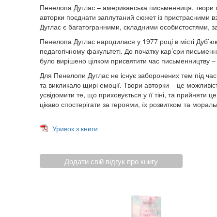
Пенелопа Дуглас – американська письменниця, твори я
авторки поєднати заплутаний сюжет із пристрасними вз
Дуглас є багатогранними, складними особистостями, за
Пенелопа Дуглас народилася у 1977 році в місті Дуб’ю
педагогічному факультеті. До початку кар’єри письменн
було вирішено цілком присвятити час письменництву –
Для Пенелопи Дуглас не існує заборонених тем під час 
та викликало щирі емоції. Твори авторки – це можливіс
усвідомити те, що приховується у її тіні, та прийняти ц
цікаво спостерігати за героями, їх розвитком та морал
Уривок з книги
Додати свій відгук про книгу