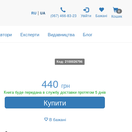
0
|
RU
UA
(067) 466-83-23
Увійти
Бажані
Кошик
втори
Експерти
Видавництва
Блог
Код: 2100026796
440
грн
Книга буде передана в службу доставки протягом 5 днів
Купити
В бажані