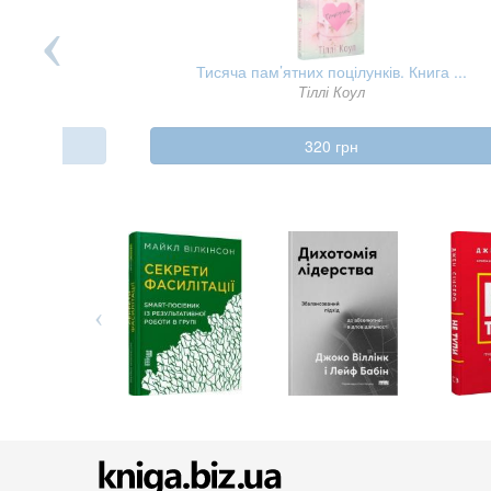
Тисяча пам’ятних поцілунків. Книга ...
Тіллі Коул
320 грн