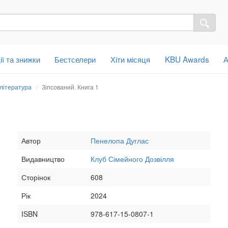
ії та знижки
Бестселери
Хіти місяця
KBU Awards
А
 література
Зіпсований. Книга 1
Автор
Пенелопа Дуглас
Видавництво
Клуб Сімейного Дозвілля
Сторінок
608
Рік
2024
ISBN
978-617-15-0807-1