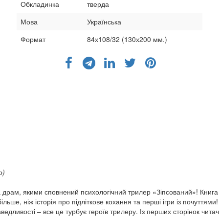
Обкладинка
тверда
Мова
Українська
Формат
84х108/32 (130х200 мм.)
о)
та драм, якими сповнений психологічний трилер «Зіпсований»! Книга
льше, ніж історія про підліткове кохання та перші ігри із почуттям
ливості – все це турбує героїв трилеру. Із перших сторінок читач 