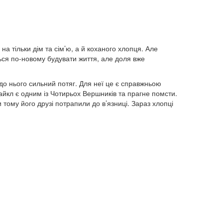
на тільки дім та сім’ю, а й коханого хлопця. Але
ься по-новому будувати життя, але доля вже
є до нього сильний потяг. Для неї це є справжньою
йкл є одним із Чотирьох Вершників та прагне помсти.
 тому його друзі потрапили до в’язниці. Зараз хлопці