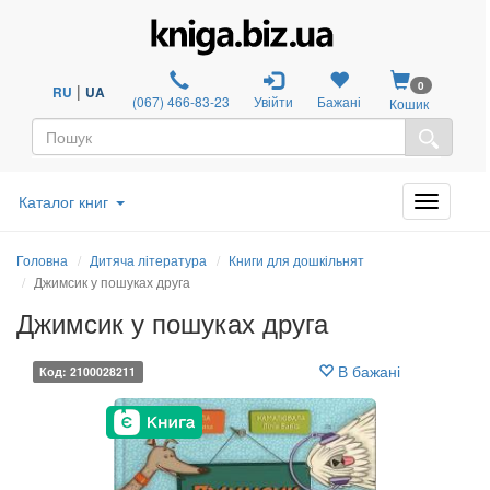
0
|
RU
UA
(067) 466-83-23
Увійти
Бажані
Кошик
Каталог книг
Головна
Дитяча література
Книги для дошкільнят
Джимсик у пошуках друга
Джимсик у пошуках друга
В бажані
Код: 2100028211