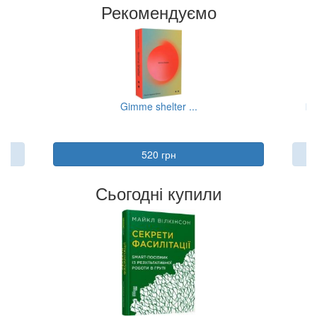
Рекомендуємо
..
Gimme shelter ...
Ві
520 грн
Сьогодні купили