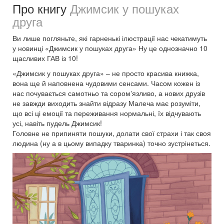
Про книгу
Джимсик у пошуках
друга
Ви лише погляньте, які гарненькі ілюстрації нас чекатимуть
у новинці «Джимсик у пошуках друга» Ну це однозначно 10
щасливих ГАВ із 10!
«Джимсик у пошуках друга» – не просто красива книжка,
вона ще й наповнена чудовими сенсами. Часом кожен із
нас почувається самотньо та соромʼязливо, а нових друзів
не завжди виходить знайти відразу Малеча має розуміти,
що всі ці емоції та переживання нормальні, їх відчувають
усі, навіть пудель Джимсик!
Головне не припиняти пошуки, долати свої страхи і так своя
людина (ну а в цьому випадку тваринка) точно зустрінеться.