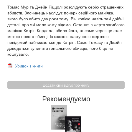
Томас Мур та Джейн Ріццолі розслідують серію страшенних
вбивств. Злочинець наслідує почерк серійного маніяка,
якого було вбито два роки тому. Він копією навіть такі дрібні
деталі, про які мало кому відомо. Остання з жертв загиблого
маніяка Кетрін Корделл, вбила його, та саме через це стає
метою нового вбивці. Із кожною наступною жертвою
невідомий наближається до Кетрін. Саме Томасу та Джейн
доведеться зупинити геніального вбивцю, чого б це не
коштувало.
Уривок з книги
Додати свій відгук про книгу
Рекомендуємо