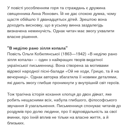
У повісті уособленням горя та страждань є дружина
священника Анна Яхнович. Їй не дає спокою думка, чому
щастя обійшло її дванадцятьох дітей. Зрештою вона
доходить висновку, що в усьому винна заздалегідь
визначена неминучість. Однак читач має змогу ухвалити
власне рішення.
"В неділю рано зілля копала"
Повість Ольги Кобилянської (1863—1942) «В неділю рано
зілля копала» -- один з найкращих творів видатної
української письменниці. Вона створена за мотивами
відомої народної пісні-балади «Ой не ходи, Грицю, та й на
вечорниці». Однак авторка збагатила її новими деталями,
які дають змогу глибше проникнути у внутрішній світ героїв.
Тож трагічна історія кохання хлопця до двох дівчат, яке
робить нещасними всіх, набула глибшого, філософського
звучання й узагальнення. Письменниця спонукає читачів до
роздумів про долю людини, про її відповідальність за свої
вчинки, про їхній вплив не тільки на власне життя, а й
близьких.