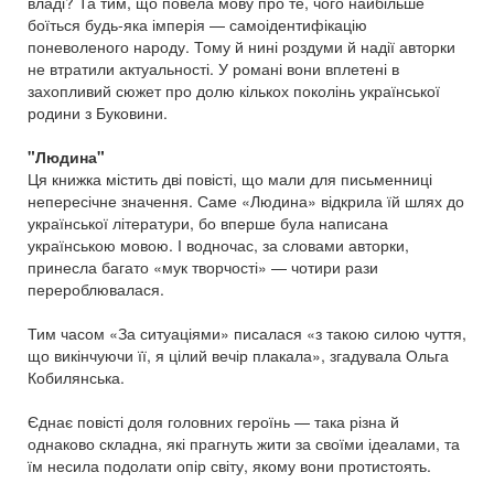
владі? Та тим, що повела мову про те, чого найбільше
боїться будь-яка імперія — самоідентифікацію
поневоленого народу. Тому й нині роздуми й надії авторки
не втратили актуальності. У романі вони вплетені в
захопливий сюжет про долю кількох поколінь української
родини з Буковини.
"Людина"
Ця книжка містить дві повісті, що мали для письменниці
непересічне значення. Саме «Людина» відкрила їй шлях до
української літератури, бо вперше була написана
українською мовою. І водночас, за словами авторки,
принесла багато «мук творчості» — чотири рази
перероблювалася.
Тим часом «За ситуаціями» писалася «з такою силою чуття,
що викінчуючи її, я цілий вечір плакала», згадувала Ольга
Кобилянська.
Єднає повісті доля головних героїнь — така різна й
однаково складна, які прагнуть жити за своїми ідеалами, та
їм несила подолати опір світу, якому вони протистоять.