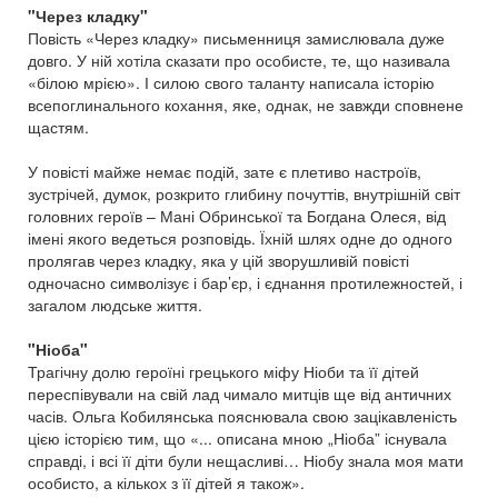
"Через кладку"
Повість «Через кладку» письменниця замислювала дуже
довго. У ній хотіла сказати про особисте, те, що називала
«білою мрією». І силою свого таланту написала історію
всепоглинального кохання, яке, однак, не завжди сповнене
щастям.
У повісті майже немає подій, зате є плетиво настроїв,
зустрічей, думок, розкрито глибину почуттів, внутрішній світ
головних героїв – Мані Обринської та Богдана Олеся, від
імені якого ведеться розповідь. Їхній шлях одне до одного
пролягав через кладку, яка у цій зворушливій повісті
одночасно символізує і бар’єр, і єднання протилежностей, і
загалом людське життя.
"Ніоба"
Трагічну долю героїні грецького міфу Ніоби та її дітей
переспівували на свій лад чимало митців ще від античних
часів. Ольга Кобилянська пояснювала свою зацікавленість
цією історією тим, що «... описана мною „Ніоба” існувала
справді, і всі її діти були нещасливі… Ніобу знала моя мати
особисто, а кількох з її дітей я також».