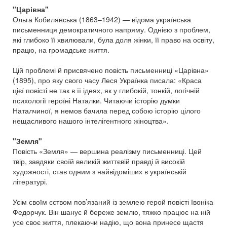
"Царівна"
Ольга Кобилянська (1863–1942) — відома українська
письменниця демократичного напряму. Однією з проблем,
які глибоко її хвилювали, була доля жінки, її право на освіту,
працю, на громадське життя.
Цій проблемі й присвячено повість письменниці «Царівна»
(1895), про яку свого часу Леся Українка писала: «Краса
цієї повісті не так в її ідеях, як у глибокій, тонкій, логічній
психології героїні Наталки. Читаючи історію думки
Наталчиної, я немов бачила перед собою історію цілого
нещасливого нашого інтелігентного жіноцтва».
"Земля"
Повість «Земля» — вершина реалізму письменниці. Цей
твір, завдяки своїй великій життєвій правді й високій
художності, став одним з найвідоміших в українській
літературі.
Усім своїм єством пов’язаний із землею герой повісті Івоніка
Федорчук. Він шанує й береже землю, тяжко працює на ній
усе своє життя, плекаючи надію, що вона принесе щастя