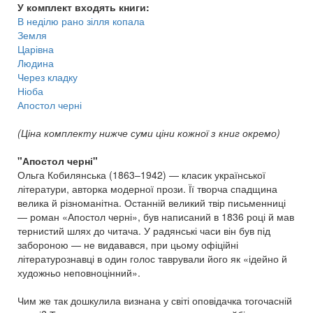
У комплект входять книги:
В неділю рано зілля копала
Земля
Царівна
Людина
Через кладку
Ніоба
Апостол черні
(Ціна комплекту нижче суми ціни кожної з книг окремо)
"Апостол черні"
Ольга Кобилянська (1863–1942) — класик української
літератури, авторка модерної прози. Її творча спадщина
велика й різноманітна. Останній великий твір письменниці
— роман «Апостол черні», був написаний в 1836 році й мав
тернистий шлях до читача. У радянські часи він був під
забороною — не видавався, при цьому офіційні
літературознавці в один голос таврували його як «ідейно й
художньо неповноцінний».
Чим же так дошкулила визнана у світі оповідачка тогочасній