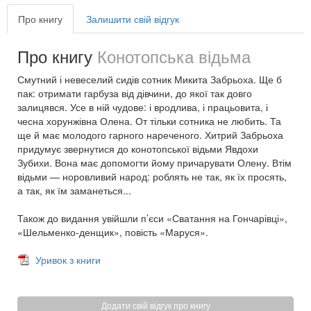
Про книгу
Залишити свій відгук
Про книгу
Конотопська відьма
Смутний і невеселий сидів сотник Микита Забрьоха. Ще б
пак: отримати гарбуза від дівчини, до якої так довго
залицявся. Усе в ній чудове: і вродлива, і працьовита, і
чесна хорунжівна Олена. От тільки сотника не любить. Та
ще й має молодого гарного нареченого. Хитрий Забрьоха
придумує звернутися до конотопської відьми Явдохи
Зубихи. Вона має допомогти йому причарувати Олену. Втім
відьми — норовливий народ: роблять не так, як їх просять,
а так, як їм заманеться...
Також до видання увійшли п’єси «Сватання на Гончарівці»,
«Шельменко-денщик», повість «Маруся».
Уривок з книги
Додати свій відгук про книгу