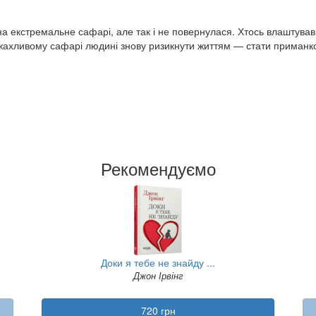
на екстремальне сафарі, але так і не повернулася. Хтось влаштував
му жахливому сафарі людині знову ризикнути життям — стати приман
Рекомендуємо
Доки я тебе не знайду ...
Джон Ірвінг
720 грн