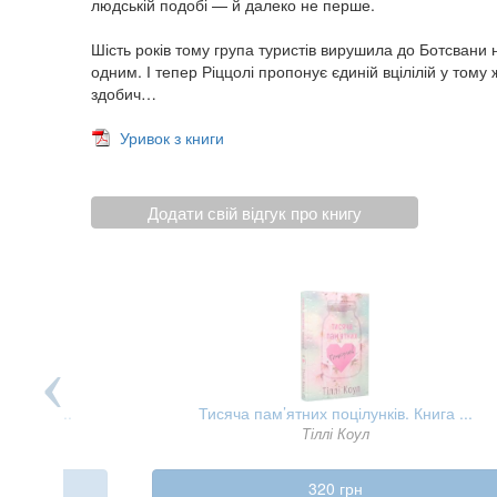
людській подобі — й далеко не перше.
Шість років тому група туристів вирушила до Ботсвани 
одним. І тепер Ріццолі пропонує єдиній вцілілій у то
здобич…
Уривок з книги
Додати свій відгук про книгу
нига + ...
Тисяча пам’ятних поцілунків. Книга ...
Тіллі Коул
320 грн