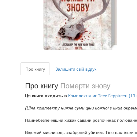
Про книгу
Залишити свій відгук
Про книгу
Померти знову
Ця книга входить в
Комплект книг Тесс Ґеррітсен (13 
(Ціна комплекту нижче суми ціни кожної з книг окрем
Найнебезпечніший хижак савани розпочинає полювання
Відомий мисливець знайдений убитим. Тіло настільки п