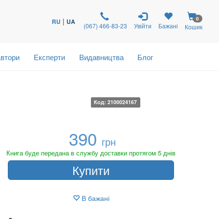
0
|
RU
UA
(067) 466-83-23
Увійти
Бажані
Кошик
втори
Експерти
Видавництва
Блог
Код: 2100024167
390
грн
Книга буде передана в службу доставки протягом 5 днів
Купити
В бажані