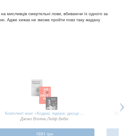
 на мисливців смертельні лови, вбиваючи їх одного за
кою. Адже хижак не зможе пройти повз таку жадану
Комплект книг «Кодекс лідера: дисци ...
Супершпиг
Джоко Віллінк,Лейф Бебін
1691 грн