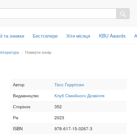
ії та знижки
Бестселери
Хіти місяця
KBU Awards
А
 література
Померти знову
Автор
Тесс Ґеррітсен
Видавництво
Клуб Сімейного Дозвілля
Сторінок
352
Рік
2023
ISBN
978-617-15-0267-3