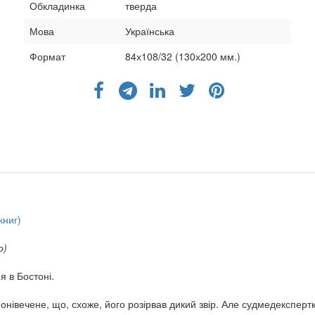
Обкладинка
тверда
Мова
Українська
Формат
84х108/32 (130х200 мм.)
книг)
о)
 в Бостоні.
онівечене, що, схоже, його розірвав дикий звір. Але судмедекспер