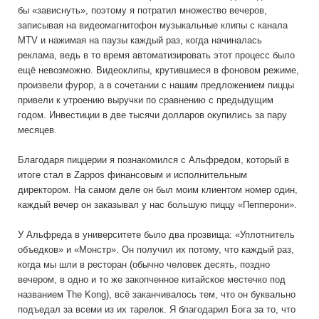
бы «зависнуть», поэтому я потратил множество вечеров,
записывая на видеомагнитофон музыкальные клипы с канала
MTV и нажимая на паузы каждый раз, когда начиналась
реклама, ведь в то время автоматизировать этот процесс было
ещё невозможно. Видеоклипы, крутившиеся в фоновом режиме,
произвели фурор, а в сочетании с нашим предложением пиццы
привели к утроению выручки по сравнению с предыдущим
годом. Инвестиции в две тысячи долларов окупились за пару
месяцев.
Благодаря пиццерии я познакомился с Альфредом, который в
итоге стал в Zappos финансовым и исполнительным
директором. На самом деле он был моим клиентом номер один,
каждый вечер он заказывал у нас большую пиццу «Пепперони».
У Альфреда в университете было два прозвища: «Уплотнитель
объедков» и «Монстр». Он получил их потому, что каждый раз,
когда мы шли в ресторан (обычно человек десять, поздно
вечером, в одно и то же закопченное китайское местечко под
названием The Kong), всё заканчивалось тем, что он буквально
подъедал за всеми из их тарелок. Я благодарил Бога за то, что