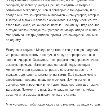
обслуживания открывать свои точки рядом со студенческим
городком, поэтому однажды я решил съездить на метро в
ближайший Макдоналдс. Там я поговорил с менеджером, и он
продал мне сто замороженных пирожков и гамбургеров, которые
я загрузил в такси и привёз в общежитие. На пару месяцев это
стало моей ежедневной обязанностью. Поскольку нигде больше
в студенческом городке гамбургеров из Макдоналдса не было, я
мог брать за них три доллара, притом, что обходились они мне
по одному.
Ежедневно ездить в Макдоналдс мне, в конце концов, надоело,
и я решил посмотреть, а не лучше ли будет превратить наше
кафе в пиццерию. Оказалось, что продажа пицц приносит очень
высокую прибыль. Изготовление большой пиццы обходится
менее чем в два доллара, а продать её можно за десять (и
больше, с дополнительными топпингами). Ещё больше можно
заработать, продавая пиццу по кусочкам. Изучив рынок, я
выяснил, что инвестиции в печи для пиццы составят две тысячи
долларов. Похоже, что риск был оправдан, так что я глубоко
вдохнул и на выдохе выписал чек на эту сумму.
Мне хотелось, чтобы наше кафе стало местом, где люди хотели