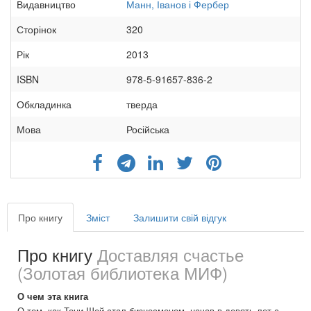
Видавництво
Манн, Іванов і Фербер
Сторінок
320
Рік
2013
ISBN
978-5-91657-836-2
Обкладинка
тверда
Мова
Російська
Про книгу
Зміст
Залишити свій відгук
Про книгу
Доставляя счастье
(Золотая библиотека МИФ)
О чем эта книга