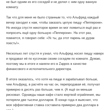
не был одним из его соседей и не делил с ним одну ванную
комнату.
Так что для меня не было странным то, что Альфред каждый
вечер заходил к нам, чтобы заказать целую пиццу «Пепперони».
Но иногда спустя некоторое время он мог появиться ещё раз и
попросить ещё одну большую «Пепперони». На этот раз,
помнится, я говорил себе: «Ух ты, да этот парень не дурак
поесть!».
Несколько лет спустя я узнал, что Альфред носил пиццу наверх
и продавал её по кусочкам своим соседям по комнате. Думаю,
поэтому мы в итоге и наняли его в Zappos в качестве
финансового и исполнительного директора.
В итоге оказалось, что хотя на пицце я зарабатывал больше,
чем Альфред, в расчёте на час он, перепродавая её, получал
примерно в десять раз больше, чем я. (А ещё он меньше
рисковал. Однажды наше кафе стало жертвой ограбления, мы
потеряли две тысячи долларов. В конце года я выяснил, что
моя эффективная ставка составила примерно два доллара в