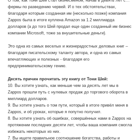
О том, как Тони Шей стал бизнесменом, начав в девять лет с…
фермы по разведению червей. И о тех обстоятельствах,
благодаря которым созданная им (несколько позже) компания
Zappos была в итоге куплена Amazon за 1.2 миллиарда
долларов (а до того Шей продал еще один созданный им бизнес
компании Microsoft, тоже за внушительные деньги).
Это одна из самых веселых и жизнерадостных деловых книг –
благодаря писательскому таланту автора, и одна из самых
впечатляющих и полезных - благодаря его
предпринимательскому гению.
Десять причин прочитать эту книгу от Тони Шей:
10. Вы хотите узнать, как меньше чем за десять лет мы в
Zappos прошли путь с нулевых продаж до торгового оборота в
миллиард долларов.
9. Вы хотите узнать о том пути, который в итоге привёл меня в
Zappos, и об уроках, которые я попутно получил.
8. Вы хотите узнать об ошибках, совершённых нами в Zappos на
протяжении последних десяти лет, чтобы ваша компания смогла
избежать некоторых из них.
7. Вы ищете правильное соотношение богатства, работы и