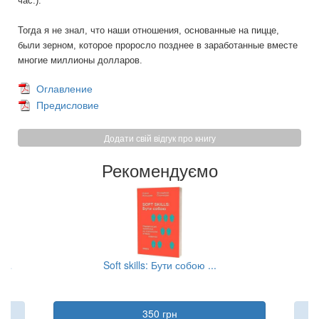
час.).
Тогда я не знал, что наши отношения, основанные на пицце,
были зерном, которое проросло позднее в заработанные вместе
многие миллионы долларов.
Оглавление
Предисловие
Додати свій відгук про книгу
Рекомендуємо
...
Soft skills: Бути собою ...
П’
350 грн