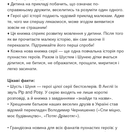
♦ Дитина на прикладі побачить, що означає по-
справжньому дружити, веселитись та розуміти один одного.
♦ Герої цієї історії подають чудовий приклад малюкам. Адже
те, чого ми спершу лякаємося, може згодом виявитися
зовсім не страшним!
♦ Ця книжка сприяє розвитку мовлення у дитини. Після того
як ви прочитаєте малюку історію, він сам захоче її
переказати. Підтримайте його перші спроби!
♦ Кожна нова книжка серії — ще одна повчальна історія про
пухнастих героїв. Разом із Шустем і Шунею дітки вчаться
ділитися, не битися, не ображатися, прощати, миритися і
легко засинати.
Цікаві факти:
• Шусть і Шуня — герої цілої серії бестселерів. В Англії їх
звуть Pip and Posy. У серію входять не лише короткі
розповіді, а й книжка з завданнями «знайди та назви».
• Хрещеним батьком наших веселих друзів в Україні став
відомий перекладач Володимир Чернишенко («Спи міцно,
моє будівництво», «Потяг-Дрімотяг»).
• Грандіозна новина для всіх фанатів пухнастих героїв: у