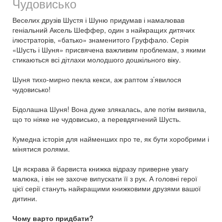
Чудовисько
Веселих друзів Шустя і Шуню придумав і намалював
геніальний Аксель Шеффер, один з найкращих дитячих
ілюстраторів, «батько» знаменитого Груффало. Серія
«Шусть і Шуня» присвячена важливим проблемам, з якими
стикаються всі дітлахи молодшого дошкільного віку.
Шуня тихо-мирно пекла кекси, аж раптом з’явилося
чудовисько!
Бідолашна Шуня! Вона дуже злякалась, але потім виявила,
що то ніяке не чудовисько, а перевдягнений Шусть.
Кумедна історія для найменших про те, як бути хоробрими і
мінятися ролями.
Ця яскрава й барвиста книжка відразу приверне увагу
малюка, і він не захоче випускати її з рук. А головні герої
цієї серії стануть найкращими книжковими друзями вашої
дитини.
Чому варто придбати?