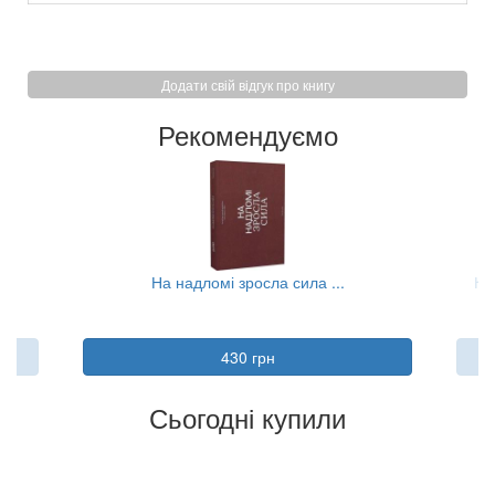
Додати свій відгук про книгу
Рекомендуємо
На надломі зросла сила ...
Ко
430 грн
Сьогодні купили