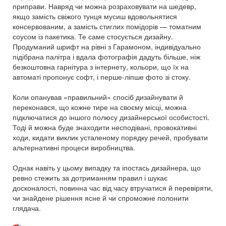
приправи. Навряд чи можна розраховувати на шедевр,
якщо замість свіжого тунця мусиш вдовольнятися
консервованим, а замість стиглих помідорів — томатним
соусом із пакетика. Те саме стосується дизайну.
Продуманий шрифт на рівні з Гарамоном, індивідуально
підібрана палітра і вдала фотографія дадуть більше, ніж
безкоштовна гарнітура з інтернету, кольори, що їх на
автоматі пропонує софт, і перше-ліпше фото зі стоку.
Коли опанував «правильний» спосіб дизайнувати й
переконався, що кожне тире на своєму місці, можна
підключатися до іншого полюсу дизайнерської особистості.
Тоді й можна буде знаходити несподівані, провокативні
ходи, кидати виклик усталеному порядку речей, пробувати
альтернативні процеси виробництва.
Однак навіть у цьому випадку та іпостась дизайнера, що
ревно стежить за дотриманням правил і шукає
досконалості, повинна час від часу втручатися й перевіряти,
чи знайдене рішення ясне й чи спроможне полонити
глядача.