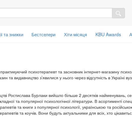
ії та знижки
Бестселери
Хіти місяця
KBU Awards
А
практикуючий психотерапевт та засновник інтернет-магазину психол
зин та видавництво з’явилися у нього через відсутність в Україні ву
цтві Ростислава Бурлаки вийшло більше 2 десятків найменувань, сер
кладної та популярної психологічної літератури. В асортименті спец
апевтів та книги з популярної психології, українською та російськ
ерапевтів та коучів. Вони будуть актуальними для всіх, хто цікавит