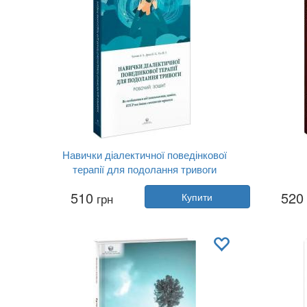
Навички діалектичної поведінкової
терапії для подолання тривоги
Автор:
Александр Л. Чапмен, Кім Л....
510
520
грн
Купити
Рік:
2023
Видавництво:
Видавництво Рости...
Видав
Обкладинка:
м'яка
Мова:
Українська