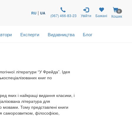
0
|
RU
UA
(067) 466-83-23
Увійти
Бажані
Кошик
втори
Експерти
Видавництва
Блог
огічної літератури “У Фрейда”. Ідея
зькоспеціалізованих книг по
ед яких і найкращі видання класики, і
іалізована література для
ою мовами. Тому представлені книги
ься саморозвитком, філософією,