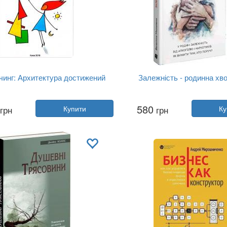
чинг: Архитектура достижений
Залежність - родинна хв
Катерина Гайдученко, Ольга ...
Автор:
Валентина Москале
580
грн
Купити
грн
Ку
Рік:
2018
Рік:
2022
ництво:
Видавництво Рости...
Видавництво:
Видавництво Ро
Обкладинка:
м'яка
Обкладинка:
тверда
Мова:
Російська
Мова:
Українська