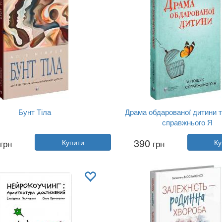
Бунт Тіла
Драма обдарованої дитини 
справжнього Я
Автор:
Аліс Міллер
Автор:
Аліс Міллер
390
грн
Купити
грн
Ку
Рік:
2023
Рік:
2022
ництво:
Видавництво Рости...
Видавництво:
Видавництво Ро
Обкладинка:
тверда
Обкладинка:
тверда
Мова:
Українська
Мова:
Українська