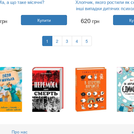
а, а що таке місячні?
Хлопчик, якого ростили як с
інші випадки дитячих психо
травм
Автор:
Оллі Скордіна
Автор:
Брюс Перрі, Майя Са
620
грн
Купити
грн
Ку
Рік:
2022
Рік:
2023
ництво:
Видавництво Рости...
Видавництво:
Видавництво Ро
Обкладинка:
тверда
Обкладинка:
тверда
Мова:
Українська
Мова:
Українська
1
2
3
4
5
Про нас
+