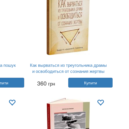
та пошук
Как вырваться из треугольника драмы
и освободиться от сознания жертвы
Автор:
Дженей Вайнхолд, Баррі Вайн...
360
пити
грн
Купити
Рік:
2020
сти...
Видавництво:
Видавництво Рости...
Обкладинка:
тверда
Мова:
Російська