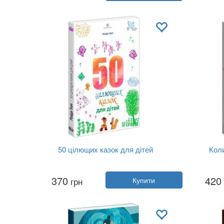
Видавництво:
Видавництво Рости...
Видав
Обкладинка:
м'яка
Мова:
Українська
50 цілющих казок для дітей
Коли
Автор:
Разіда Ткач
Ав
370
420
грн
Купити
Рік:
2023
Видавництво:
Видавництво Рости...
Видав
Обкладинка:
м'яка
Мова:
Українська