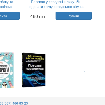
обаку та
Перевал у середині шляху. Як
логічних
подолати кризу середнього віку та
знайти новий сенс життя
лавіц
Автор:
Джеймс Холліс
460
пити
грн
Купити
Рік:
2024
сти...
Видавництво:
Видавництво Рости...
Обкладинка:
м'яка
Мова:
Українська
38(067) 466-83-23