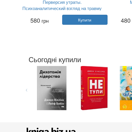
Перверсия утраты.
М
Психоаналитический взгляд на травму
Автор:
Сьюзан Леві, Алессандра Лемма
580
480
грн
Купити
Рік:
2022
Видавництво:
Видавництво Рости...
Видав
Обкладинка:
тверда
Мова:
Російська
Сьогодні купили