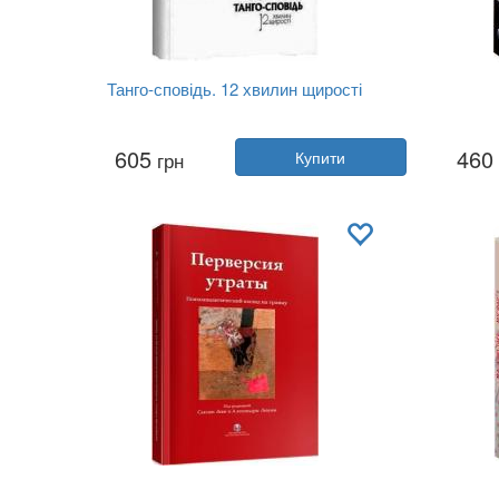
Танго-сповідь. 12 хвилин щирості
Автор:
Ігор Забута, Емма Кологриво...
605
460
грн
Купити
Рік:
2022
Видавництво:
Видавництво Рости...
Видав
Обкладинка:
тверда
Мова:
Українська