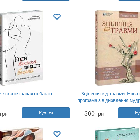
ництво:
Видавництво Рости...
Видавництво:
Видавництво Ро
Обкладинка:
тверда
Обкладинка:
тверда
Мова:
Російська
Мова:
Українська
 кохання занадто багато
Зцілення від травми. Нова
програма з відновлення мудр
тор:
Валентина Москаленко
Автор:
Пітер Левін
360
грн
Купити
грн
Ку
Рік:
2022
Рік:
2022
ництво:
Видавництво Рости...
Видавництво:
Видавництво Ро
Обкладинка:
м'яка
Обкладинка:
м'яка
Мова:
Українська
Мова:
Українська