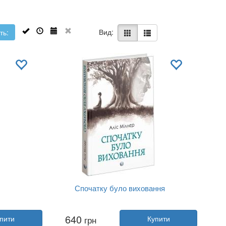
Вид:
ть:
Спочатку було виховання
Автор:
Аліс Міллер
640
пити
грн
Купити
Рік:
2023