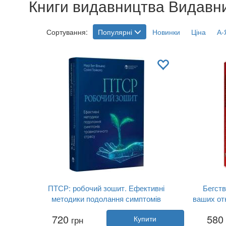
Книги видавництва Видавн
Сортування:
Популярні
Новинки
Ціна
А-
ПТСР: робочий зошит. Ефективні
Бегств
методики подолання симптомів
ваших от
травматичного стресу
- дру
Автор:
Мері Бет Вільямс, Сойлі Пойюла
Автор:
720
580
грн
Купити
Рік:
2023