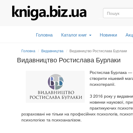
Головна
Каталог книг
Новинки
Акц
Головна
Видавництва
Видавництво Ростислава Бурлаки
Видавництво Ростислава Бурлаки
Ростислав Бурлака — 
створити нішевий мага
психотерапії.
З 2016 року у видавни
новинки наукової, при
практикуючих психотер
розраховані не тільки на професійних психологів, психот
психологією та психоаналізом.