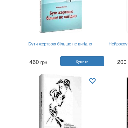
Бути жертвою більше не вигідно
Нейрокоу
Автор:
Вероніка Хлєбова
Автор:
460
200
грн
Купити
Рік:
2021
Видавництво:
Видавництво Рости...
Видав
Обкладинка:
тверда
Мова:
Українська