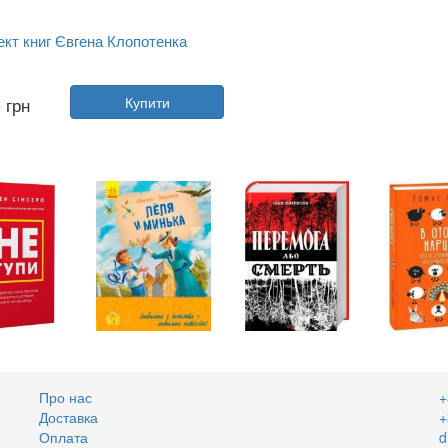
кт книг Євгена Клопотенка
Автор:
Євген Клопотенко
5
грн
Купити
Рік:
2021
Видавництво:
Книголав
Обкладинка:
тверда
Мова:
Українська
Про нас
+
Доставка
+
Оплата
d