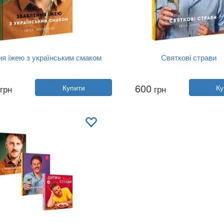
я їжею з українським смаком
Святкові страви
Автор:
Євген Клопотенко
Автор:
Євген Клопотенк
600
грн
Купити
грн
Ку
Рік:
2020
Рік:
2021
Видавництво:
Книголав
Видавництво:
Книголав
Обкладинка:
тверда
Обкладинка:
тверда
Мова:
Українська
Мова:
Українська