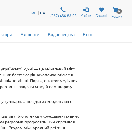
0
|
RU
UA
(067) 466-83-23
Увійти
Бажані
Кошик
втори
Експерти
Видавництва
Блог
раїнської кухні — це унікальний мікс
 книг-бестселерів захопливо втілює в
«Інші» та «Інші. Парк», а також медійний
ереотипів, завдяки чому й сам щоразу
у кулінарії, а поїздки за кордон лише
ініціативу Клопотенка у фундаментальних
ом реформи профосвіти. Він спромігся
раїни. Згодом міжнародний рейтинг