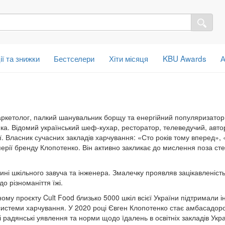
ії та знижки
Бестселери
Хіти місяця
KBU Awards
А
кетолог, палкий шанувальник борщу та енергійний популяризатор ук
ка. Відомий український шеф-кухар, ресторатор, телеведучий, автор
еї. Власник сучасних закладів харчування: «Сто років тому вперед», 
ерії бренду Клопотенко. Він активно закликає до мислення поза ст
.
ні шкільного завуча та інженера. Змалечку проявляв зацікавленість 
 до різноманіття їжі.
ому проєкту Cult Food близько 5000 шкіл всієї України підтримали 
 системи харчування. У 2020 році Євген Клопотенко стає амбасадор
 радянські уявлення та норми щодо їдалень в освітніх закладів Ук