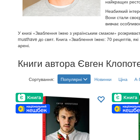
найкращих рестор
Неабиякий інтере
Вони стали своє
вивчає особливос
У книзі «Зваблення їжею з українським смаком» розкриваєт
musthave до свят. Книга «Зваблення їжею: 70 рецептів, які 
арені.
Книги автора Євген Клопоте
Сортування:
Популярні
Новинки
Ціна
А-