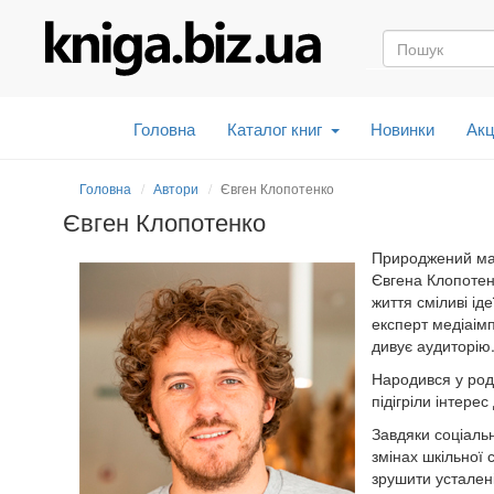
Головна
Каталог книг
Новинки
Акц
Головна
Автори
Євген Клопотенко
Євген Клопотенко
Природжений мар
Євгена Клопотен
життя сміливі ід
експерт медіаімп
дивує аудиторію
Народився у роди
підігріли інтерес
Завдяки соціальн
змінах шкільної
зрушити усталені