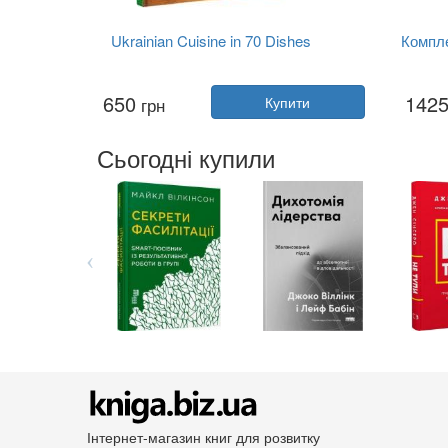
Ukrainian Cuisine in 70 Dishes
Компле
Автор:
Євген Клопотенко
650
142
грн
Купити
Рік:
2021
Видавництво:
Книголав
Обкладинка:
тверда
Сьогодні купили
Мова:
Англійська
Інтернет-магазин книг для розвитку