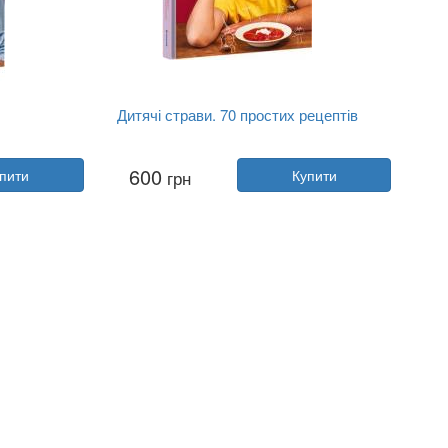
Дитячі страви. 70 простих рецептів
о
Автор:
Євген Клопотенко
600
пити
грн
Купити
Рік:
2023
Видавництво:
Книголав
Обкладинка:
тверда
Мова:
Українська