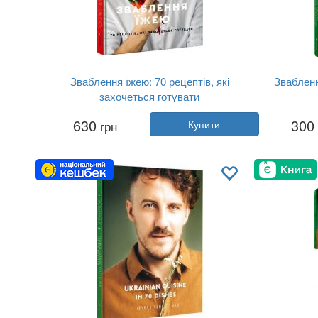
Зваблення їжею: 70 рецептів, які
Звабленн
захочеться готувати
Автор:
Євген Клопотенко
630
300
грн
Купити
Рік:
2019
Видавництво:
Книголав
Обкладинка:
тверда
Мова:
Українська