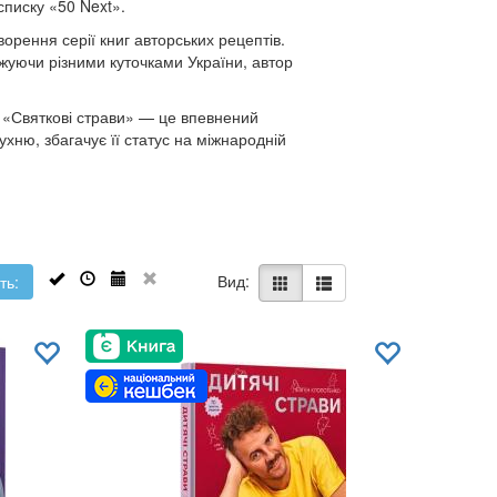
списку «50 Next».
орення серії книг авторських рецептів.
жуючи різними куточками України, автор
. «Святкові страви» — це впевнений
ухню, збагачує її статус на міжнародній
Вид:
ть: