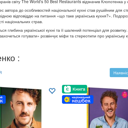
анів світу The World's 50 Best Restaurants відзначив Клопотенка у 
с автора до особливостей національної кухні став рушійним для ств
рідною відповіддю на питання «що таке українська кухня?». Подоро
ті національних страв.
ься глибина української кухні та її шалений потенціал для розвитку
захочеться готувати» розвінчує міфи та стереотипи про українську к
нко :
Я
Наявніс